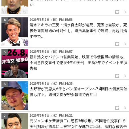
か
3
2026年8月2日（日）PM 15:58
清水アキラの三男・清水良太郎が急死、死因は自殺か。死
後数週間経過の可能性も。違法薬物事件で逮捕、再起目指
す中で…
3
2026年8月2日（日）PM 19:57
新井浩文がパチンコ営業開始、映画で俳優復帰の情報も。
不同意性交事件で懲役4年の実刑、出所2年でイベント出演
告知
3
2026年8月5日（水）PM 14:36
大野智が元恋人A子とパン屋オープンへ? 4回目の個展開催
説も浮上。週刊文春が密会報道で再注目
3
2026年8月5日（水）PM 16:21
元ジャンポケ斉藤慎二に懲役7年求刑。不同意性交事件で
実刑判決が濃厚に…被害女性が裁判に出廷、深刻な被害告