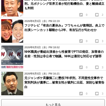
刑。元ボクシング世界王者が犯行動機告白、妻と離婚成立
も判明
0
2
2026年8月5日（水）PM 22:19
フジテレビ『有吉の夏休み』フワちゃんが復帰説。炎上で
出演シーンカット騒動から2年、有吉弘行が匂わせか
0
3
2026年8月5日（水）PM 18:52
NHK職員が番組出演者から性被害でPTSD発症、加害者の
名前・性別は非公表で物議。NHKは適切な対応せず謝罪
0
3
2026年8月5日（水）PM 16:21
元ジャンポケ斉藤慎二に懲役7年求刑。不同意性交事件で
実刑判決が濃厚に…被害女性が裁判に出廷、深刻な被害告
白
0
3
もっと見る