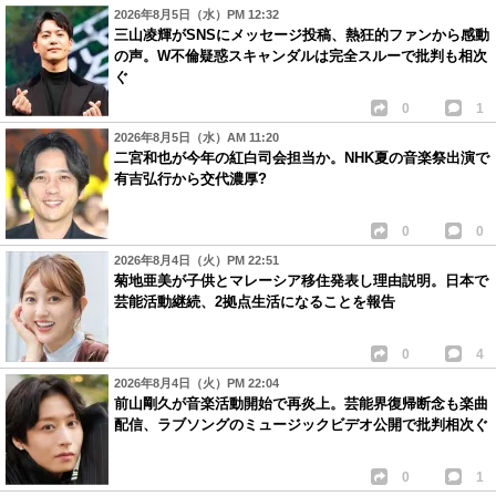
2026年8月5日（水）PM 12:32
三山凌輝がSNSにメッセージ投稿、熱狂的ファンから感動
の声。W不倫疑惑スキャンダルは完全スルーで批判も相次
ぐ
0
1
2026年8月5日（水）AM 11:20
二宮和也が今年の紅白司会担当か。NHK夏の音楽祭出演で
有吉弘行から交代濃厚?
0
0
2026年8月4日（火）PM 22:51
菊地亜美が子供とマレーシア移住発表し理由説明。日本で
芸能活動継続、2拠点生活になることを報告
0
4
2026年8月4日（火）PM 22:04
前山剛久が音楽活動開始で再炎上。芸能界復帰断念も楽曲
配信、ラブソングのミュージックビデオ公開で批判相次ぐ
0
1