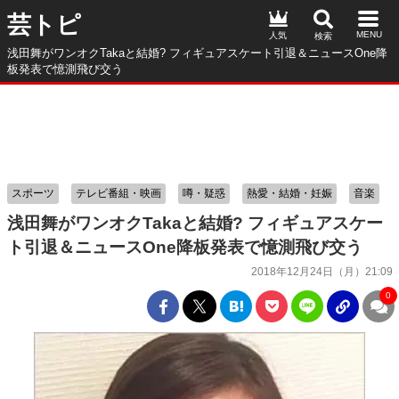
芸トピ
人気
浅田舞がワンオクTakaと結婚? フィギュアスケート引退＆ニュースOne降
板発表で憶測飛び交う
スポーツ
テレビ番組・映画
噂・疑惑
熱愛・結婚・妊娠
音楽
浅田舞がワンオクTakaと結婚? フィギュアスケー
ト引退＆ニュースOne降板発表で憶測飛び交う
2018年12月24日（月）21:09
0