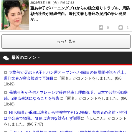
2026年8月4日（火）PM 17:38
藤あや子がバーニングプロからの独立巡りトラブル、周防
彰悟社長が経緯告白。週刊文春も巻込み泥沼の争い発展
か…
0
1
もっと見る
最近のコメント
大野智が元恋人A子とパン屋オープンへ? 4回目の個展開催説も浮上。
週刊文春が密会報道で再注目
に『匿名』がコメントをしました。(8/6
10:49)
菊地亜美が子供とマレーシア移住発表し理由説明。日本で芸能活動継
続、2拠点生活になることを報告
に『匿名』がコメントをしました。(8/6
10:48)
NHK職員が番組出演者から性被害でPTSD発症、加害者の名前・性別
は非公表で物議。NHKは適切な対応せず謝罪
に『ほんこん』がコメント
をしました。(8/6 7:47)