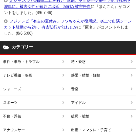
元ジャンポケ斉藤慎二に懲役7年求刑。不同意性交事件で実刑判決が
濃厚に…被害女性が裁判に出廷、深刻な被害告白
に『ほんこん』がコメ
ントをしました。(8/6 7:46)
フジテレビ『有吉の夏休み』フワちゃんが復帰説。炎上で出演シーン
カット騒動から2年、有吉弘行が匂わせか
に『匿名』がコメントをしま
した。(8/6 6:06)
カテゴリー
事件・事故・トラブル
噂・疑惑
テレビ番組・映画
熱愛・結婚・妊娠
ジャニーズ
音楽
スポーツ
アイドル
不倫・浮気
破局・離婚
アナウンサー
出産・ママタレ・子育て