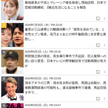
菊地亜美が子供とマレーシア移住発表し理由説明。日本で
芸能活動継続、2拠点生活になることを報告
4
2026年7月30日（木）PM 22:55
趣里が三山凌輝との離婚決断へ?「覚悟を決めている」と
女性セブン報道。花乃まりあとのW不倫疑惑に水谷豊も激
怒し…
4
2026年8月1日（土）PM 18:32
阿部慎之助の現在。長女暴行事件で不起訴、巨人復帰への
思い語り賛否。日本テレビの野球解説等で活動再開が有力
か
3
2026年8月2日（日）PM 15:58
清水アキラの三男・清水良太郎が急死、死因は自殺か。死
後数週間経過の可能性も。違法薬物事件で逮捕、再起目指
す中で…
3
2026年8月2日（日）PM 19:57