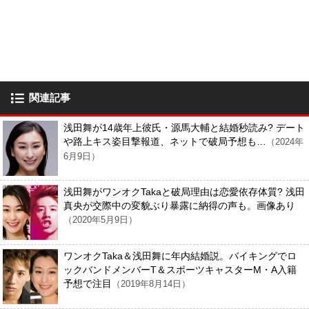
関連記事
浅田舞が14歳年上彼氏・源馬大輔と結婚秒読み? デート
や路上キス姿目撃報道、ネットで破局予想も…
（2024年
6月9日）
浅田舞がワンオクTakaと破局理由は恋愛依存体質? 浅田
真央が交際中の変貌ぶり暴露に納得の声も。画像あり
（2020年5月9日）
ワンオクTaka＆浅田舞に年内結婚説。バイキングでロ
ックバンドメンバーT＆スポーツキャスターM・A入籍
予想で注目
（2019年8月14日）