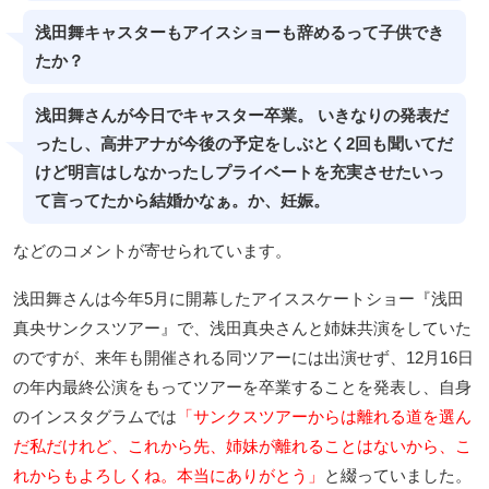
浅田舞キャスターもアイスショーも辞めるって子供でき
たか？
浅田舞さんが今日でキャスター卒業。 いきなりの発表だ
ったし、高井アナが今後の予定をしぶとく2回も聞いてだ
けど明言はしなかったしプライベートを充実させたいっ
て言ってたから結婚かなぁ。か、妊娠。
などのコメントが寄せられています。
浅田舞さんは今年5月に開幕したアイススケートショー『浅田
真央サンクスツアー』で、浅田真央さんと姉妹共演をしていた
のですが、来年も開催される同ツアーには出演せず、12月16日
の年内最終公演をもってツアーを卒業することを発表し、自身
のインスタグラムでは
「サンクスツアーからは離れる道を選ん
だ私だけれど、これから先、姉妹が離れることはないから、こ
れからもよろしくね。本当にありがとう」
と綴っていました。