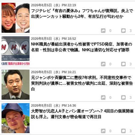
2026年8月5日（水）PM 22:19
フジテレビ『有吉の夏休み』フワちゃんが復帰説。炎上で
出演シーンカット騒動から2年、有吉弘行が匂わせか
0
3
2026年8月5日（水）PM 18:52
NHK職員が番組出演者から性被害でPTSD発症、加害者の
名前・性別は非公表で物議。NHKは適切な対応せず謝罪
0
3
2026年8月5日（水）PM 16:21
元ジャンポケ斉藤慎二に懲役7年求刑。不同意性交事件で
実刑判決が濃厚に…被害女性が裁判に出廷、深刻な被害告
白
0
3
2026年8月5日（水）PM 14:36
大野智が元恋人A子とパン屋オープンへ? 4回目の個展開催
説も浮上。週刊文春が密会報道で再注目
0
3