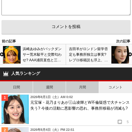
前の記事
次の記事
浜崎あゆみがバックダン
吉田羊がロンドン留学否
サー荒木駿平と交際匂わ
定も事務所独立は事実?
せ? AAA浦田直也と三角
レプロ移籍説も浮上、真
関係疑惑浮上も…
木よう子に続く?
人気ランキング
日間
週間
月間
コメント
2026年8月1日（土）AM 0:02
元宝塚・花乃まりあが三山凌輝とW不倫疑惑で大チャンス
失う? 今後の活動に悪影響の恐れ、事務所移籍が消滅も?
5
2026年8月4日（火）PM 22:51