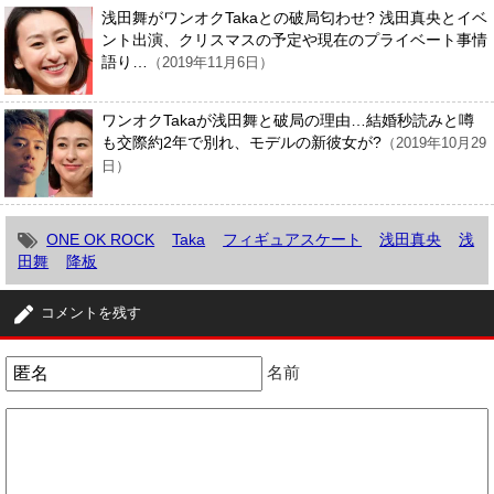
浅田舞がワンオクTakaとの破局匂わせ? 浅田真央とイベ
ント出演、クリスマスの予定や現在のプライベート事情
語り…
（2019年11月6日）
ワンオクTakaが浅田舞と破局の理由…結婚秒読みと噂
も交際約2年で別れ、モデルの新彼女が?
（2019年10月29
日）
ONE OK ROCK
Taka
フィギュアスケート
浅田真央
浅
田舞
降板
コメントを残す
名前