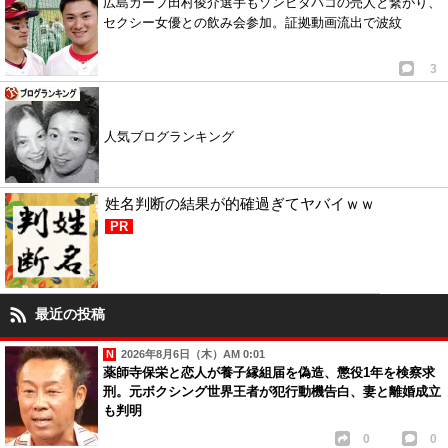
広島カープ田村俊介選手もゾンビタバコの売人と繋がり、
セクシー女優との飲み会参加。証拠動画流出で波紋
3
人気ブログランキング
姓名判断の結果が的確過ぎてヤバイｗｗ
PR
最近の投稿
2026年8月6日（木）AM 0:01
薬師寺保栄と恋人が養子縁組届を偽造、懲役1年を検察求
刑。元ボクシング世界王者が犯行動機告白、妻と離婚成立
も判明
0
0