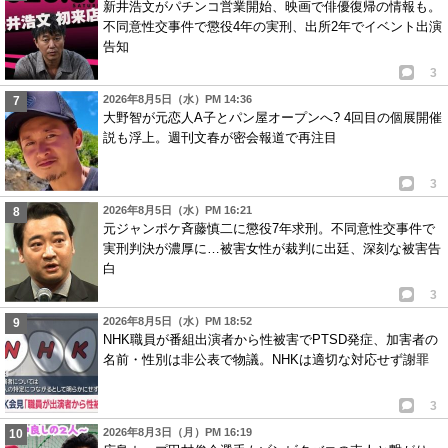
新井浩文がパチンコ営業開始、映画で俳優復帰の情報も。
不同意性交事件で懲役4年の実刑、出所2年でイベント出演
告知
3
2026年8月5日（水）PM 14:36
大野智が元恋人A子とパン屋オープンへ? 4回目の個展開催
説も浮上。週刊文春が密会報道で再注目
3
2026年8月5日（水）PM 16:21
元ジャンポケ斉藤慎二に懲役7年求刑。不同意性交事件で
実刑判決が濃厚に…被害女性が裁判に出廷、深刻な被害告
白
3
2026年8月5日（水）PM 18:52
NHK職員が番組出演者から性被害でPTSD発症、加害者の
名前・性別は非公表で物議。NHKは適切な対応せず謝罪
3
2026年8月3日（月）PM 16:19